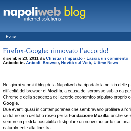
Solo un altro blog targato WordPress
Home
Firefox-Google: rinnovato l’accordo!
dicembre 23, 2011 da
Christian Imparato
·
Lascia un commento
Articolo in:
Articoli
,
Browser
,
Novità sul Web
,
Ultime News
Nei giorni scorsi il blog della Napoliweb ha riportato la notizia delle 
difficoltà del browser di
Mozilla
, a causa del sorpasso subito da par
Chrome e della scadenza dell’acordo economico stipulato proprio 
Google
.
Due eventi quasi in contemporanea che sembravano profilare all’or
un futuro non del tutto roseo per la
Fondazione Mozilla
, anche se 
sempre in piedi la possibilità di stipulare un nuovo accordo con una
naturalmente alla finestra.