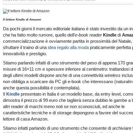
Il lettore Kindle di Amazon
Da pochi giorni il mercato editoriale italiano è stato investito da un 
che ha fatto molto rumore, quello dell’
e-book reader
Kindle
di
Ama
commercializzazione è ovviamente partita in prossimità del Natale,
sfruttare il traino di una
idea regalo alla moda
praticamente perfetta 
innovatività e prestigio.
Stiamo parlando infatti di uno strumento del peso di appena 170 gr
misure di 16×11 cm e spessore inferiore al centimetro: trattandosi d
degli ultimi modelli dispone anche di una connettività
wireless
inclu
non obbliga a scaricare da PC gli e-book che interessano (natural
anche questa possibilità è contemplata).
Il
Kindle
presentato in Italia è un modello base, da entry level, com
dimostra il prezzo di 99 euro che taglierà senza dubbio le gambe a tut
altri reader di marchi meno noti se non sconosciuti, ed anche le
caratteristiche tecniche e di storage depongono a favore del succe
lettore di casa Amazon.
Stiamo infatti parlando di uno strumento che consente di archiviare 