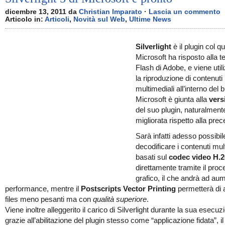
dicembre 13, 2011 da
Christian Imparato
·
Lascia un commento
Articolo in:
Articoli
,
Novità sul Web
,
Ultime News
Silverlight
è il plugin col q
Microsoft ha risposto alla t
Flash di Adobe, e viene util
la riproduzione di contenuti
multimediali all’interno del 
Microsoft è giunta alla
vers
del suo plugin, naturalment
migliorata rispetto alla pre
Sarà infatti adesso possibil
decodificare i contenuti mul
basati sul
codec video H.
direttamente tramite il pro
grafico, il che andrà ad au
performance, mentre il
Postscripts Vector Printing
permetterà di 
files meno pesanti ma con
qualità superiore
.
Viene inoltre alleggerito il carico di Silverlight durante la sua esecuz
grazie all’abilitazione del plugin stesso come “applicazione fidata”, i