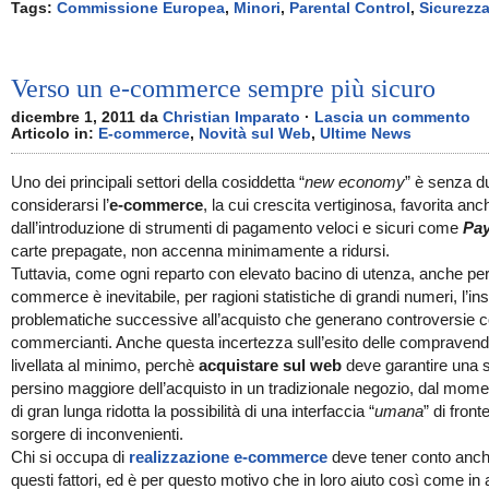
Tags:
Commissione Europea
,
Minori
,
Parental Control
,
Sicurezz
Verso un e-commerce sempre più sicuro
dicembre 1, 2011 da
Christian Imparato
·
Lascia un commento
Articolo in:
E-commerce
,
Novità sul Web
,
Ultime News
Uno dei principali settori della cosiddetta “
new economy
” è senza d
considerarsi l’
e-commerce
, la cui crescita vertiginosa, favorita anc
dall’introduzione di strumenti di pagamento veloci e sicuri come
Pay
carte prepagate, non accenna minimamente a ridursi.
Tuttavia, come ogni reparto con elevato bacino di utenza, anche per 
commerce è inevitabile, per ragioni statistiche di grandi numeri, l’in
problematiche successive all’acquisto che generano controversie c
commercianti. Anche questa incertezza sull’esito delle compravend
livellata al minimo, perchè
acquistare sul web
deve garantire una 
persino maggiore dell’acquisto in un tradizionale negozio, dal mom
di gran lunga ridotta la possibilità di una interfaccia “
umana
” di fronte
sorgere di inconvenienti.
Chi si occupa di
realizzazione e-commerce
deve tener conto anch
questi fattori, ed è per questo motivo che in loro aiuto così come in 