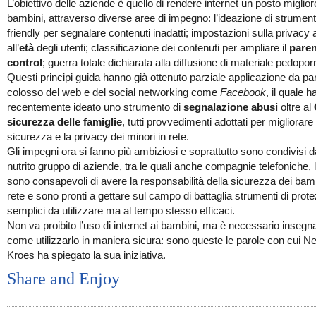
L’obiettivo delle aziende è quello di rendere internet un posto miglior
bambini, attraverso diverse aree di impegno: l’ideazione di strument
friendly per segnalare contenuti inadatti; impostazioni sulla privacy 
all’
età
degli utenti; classificazione dei contenuti per ampliare il
paren
control
; guerra totale dichiarata alla diffusione di materiale pedopor
Questi principi guida hanno già ottenuto parziale applicazione da par
colosso del web e del social networking come
Facebook
, il quale h
recentemente ideato uno strumento di
segnalazione abusi
oltre al
sicurezza delle famiglie
, tutti provvedimenti adottati per migliorare 
sicurezza e la privacy dei minori in rete.
Gli impegni ora si fanno più ambiziosi e soprattutto sono condivisi 
nutrito gruppo di aziende, tra le quali anche compagnie telefoniche, l
sono consapevoli di avere la responsabilità della sicurezza dei bamb
rete e sono pronti a gettare sul campo di battaglia strumenti di prot
semplici da utilizzare ma al tempo stesso efficaci.
Non va proibito l’uso di internet ai bambini, ma è necessario insegna
come utilizzarlo in maniera sicura: sono queste le parole con cui Ne
Kroes ha spiegato la sua iniziativa.
Share and Enjoy