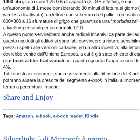
1400 libri
, con i suoi 1,25 GB di capacità (2 i GB effettivi), e con
un’autonomia di 1 mese considerando 30 minuti di lettura al giorno 
wireless disattivato); un lettore con schermo da 6 pollici con risoluz
600×800 a 16 sfumature di grigio che garantisce una “
morbidezza
” 
a livelli impensabili per un normale LCD.
A questo punto servirebbero anche radicali incentivi da parte dell’edit
quanto non tutti gli editori si sono fatti convincere a ridurre sensibilm
prezzi rispetto alle versioni cartacee, ed un altro incentivo alla lettur
dovrebbe venire dall’Unione Europea, a cui è già stato chiesto di
eq
gli
e-book ai libri tradizionali
per quanto riguarda l’applicazione del
4%.
Tutti questi accorgimenti, successivamente alla diffusione del Kindl
potranno aiutare la crescita del segmento
e-book
in Italia, al mome
fermo a percentuali irrisorie.
Share and Enjoy
Tags:
Amazon
,
e-book
,
e-book reader
,
Kindle
Silverlight 5 di Microsoft è pronto