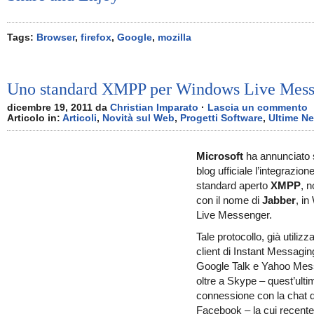
Tags:
Browser
,
firefox
,
Google
,
mozilla
Uno standard XMPP per Windows Live Mess
dicembre 19, 2011 da
Christian Imparato
·
Lascia un commento
Articolo in:
Articoli
,
Novità sul Web
,
Progetti Software
,
Ultime N
Microsoft
ha annunciato 
blog ufficiale l’integrazion
standard aperto
XMPP
, 
con il nome di
Jabber
, i
Live Messenger.
Tale protocollo, già utilizza
client di Instant Messagi
Google Talk e Yahoo Me
oltre a Skype – quest’ulti
connessione con la chat d
Facebook – la cui recente