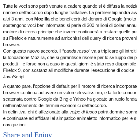
Tutte le voci sono però venute a cadere quando si è diffusa la notizi
rinnovo dell’accordo dopo lunghe trattative. La partnership andrà av
altri 3 anni, con
Mozilla
che beneficerà del denaro di Google (molto
sostengono voci ben informate: si parla di 300 milioni di dollari annui)
motore di ricerca principe che invece continuerà a restare quello pre
su Firefox e naturalmente ad arricchirsi dell query di ricerca proveni
browser.
Con questo nuovo accordo, il “
panda rosso
” va a triplicare gli introi
la fondazione Mozilla, che si garantisce risorse per lo sviluppo dei p
prodotti – e forse non a caso in questi giorni è stato reso disponibile
Firefox 9, con sostanziali modifiche durante l’esecuzione di codice
JavaScript.
A quanto pare, l’opzione di default per il motore di ricerca incorporat
browser continua ad avere un valore elevatissimo, e la forte conco
scatenata contro Google da Bing e Yahoo ha giocato un ruolo fond
nell’innalzamento dei termini economici dell’accordo.
In definitiva, chi è affezionato alla
volpe di fuoco
potrà dormire sonno 
e continuare ad affidarsi al simpatico animaletto informatico per le 
navigazioni.
Share and Enjoy