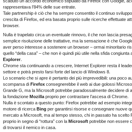
scaduto un accordo economico stipulato da Firefox con Google, a
rappresentava l’84% delle sue entrate.
Tale partnership è ciò che ha sempre consentito il continuo sviluppo
crescita di Firefox, ed era basata proprio sulle ricerche effettuate att
browser.
Nulla è trapelato circa un eventuale rinnovo, il che non lascia presa
semplice risoluzione delle trattative, ma la sensazione è che Goog
aver perso interesse a sostenere un browser – ormai minoritario ris
quello “della casa” – che non è quindi più utile nella sfida congiunta 
Explorer
.
Chrome sta continuando a crescere, Internet Explorer resta il leade
settore e potrà presto farsi forte del lancio di Windows 8.
Lo scenario che si apre è pertanto dei più imprevedibili: una poco a
scomparsa di
Firefox
consegnerebbe il web ai due golossi Microsof
Grande G, ma la Microsoft potrebbe paradossalmente decidere di a
la fondazione
Mozilla
proprio per contrastare l’ascesa di Chrome.
Nulla è scontato a questo punto: Firefox potrebbe ad esempio integra
motore di ricerca
Bing
per garantirsi risorse e consegnare nuove qu
mercato a Microsoft, ma al tempo stesso, chi in passato ha scelto 
proprio in segno di “rottura” con la
Microsoft
potrebbe non essere c
di trovarsi il nemico in casa.