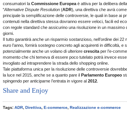
consumatori la
Commissione Europea
è attiva per la delibera dell
“
Alternative Dispute Resolution
(
ADR
), una direttiva che avrà come
principale la semplificazione delle controversie, le quali in base ai pr
contenuti nella direttiva stessa dovranno essere veloci, facili ed e
con regole standard che assicurino una risoluzione in un massimo 
giorni.
Il tutto garantirà anche un risparmio sostanzioso, nell’ordine dei 22 m
euro l’anno, fornirà sostegno concreto agli acquirenti in difficoltà, e 
potenzialmente anche un volano di ulteriore
crescita
per l’e-commer
momento che chi temeva di essere poco tutelato potrà invece esse
invogliato ad intraprendere la strada dello shopping online.
Tale piattaforma unica per la risoluzione delle controversie dovrebb
la luce nel 2015, anche se a quanto pare il
Parlamento Europeo
st
spingendo per anticiparne l’entrata in vigore al
2012
.
Share and Enjoy
Tags:
ADR
,
Direttiva
,
E-commerce
,
Realizzazione e-commerce