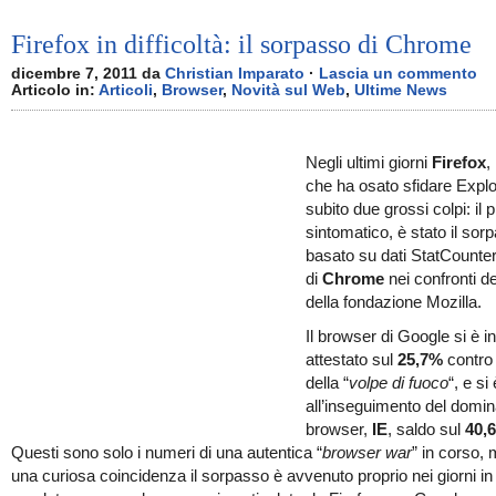
Firefox in difficoltà: il sorpasso di Chrome
dicembre 7, 2011 da
Christian Imparato
·
Lascia un commento
Articolo in:
Articoli
,
Browser
,
Novità sul Web
,
Ultime News
Negli ultimi giorni
Firefox
,
che ha osato sfidare Explo
subito due grossi colpi: il 
sintomatico, è stato il sor
basato su dati StatCounter
di
Chrome
nei confronti d
della fondazione Mozilla.
Il browser di Google si è inf
attestato sul
25,7%
contro 
della “
volpe di fuoco
“, e si
all’inseguimento del domina
browser,
IE
, saldo sul
40,
Questi sono solo i numeri di una autentica “
browser war
” in corso,
una curiosa coincidenza il sorpasso è avvenuto proprio nei giorni in