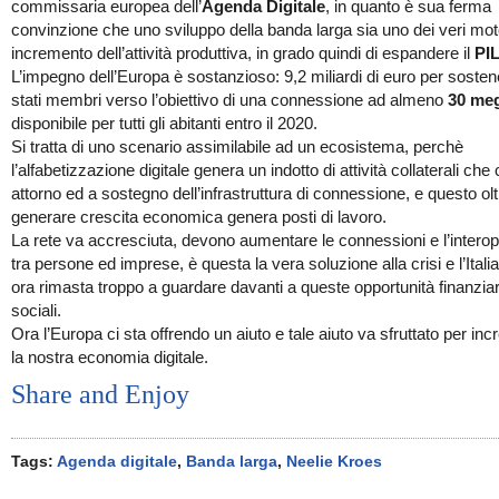
commissaria europea dell’
Agenda Digitale
, in quanto è sua ferma
convinzione che uno sviluppo della banda larga sia uno dei veri moto
incremento dell’attività produttiva, in grado quindi di espandere il
PI
L’impegno dell’Europa è sostanzioso: 9,2 miliardi di euro per sostene
stati membri verso l’obiettivo di una connessione ad almeno
30 me
disponibile per tutti gli abitanti entro il 2020.
Si tratta di uno scenario assimilabile ad un ecosistema, perchè
l’alfabetizzazione digitale genera un indotto di attività collaterali ch
attorno ed a sostegno dell’infrastruttura di connessione, e questo olt
generare crescita economica genera posti di lavoro.
La rete va accresciuta, devono aumentare le connessioni e l’interope
tra persone ed imprese, è questa la vera soluzione alla crisi e l’Italia
ora rimasta troppo a guardare davanti a queste opportunità finanziar
sociali.
Ora l’Europa ci sta offrendo un aiuto e tale aiuto va sfruttato per in
la nostra economia digitale.
Share and Enjoy
Tags:
Agenda digitale
,
Banda larga
,
Neelie Kroes