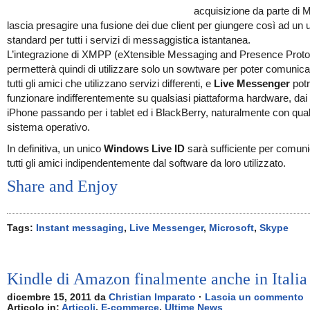
acquisizione da parte di M
lascia presagire una fusione dei due client per giungere così ad un 
standard per tutti i servizi di messaggistica istantanea.
L’integrazione di XMPP (eXtensible Messaging and Presence Proto
permetterà quindi di utilizzare solo un sowtware per poter comunic
tutti gli amici che utilizzano servizi differenti, e
Live Messenger
pot
funzionare indifferentemente su qualsiasi piattaforma hardware, dai
iPhone passando per i tablet ed i BlackBerry, naturalmente con qual
sistema operativo.
In definitiva, un unico
Windows Live ID
sarà sufficiente per comun
tutti gli amici indipendentemente dal software da loro utilizzato.
Share and Enjoy
Tags:
Instant messaging
,
Live Messenger
,
Microsoft
,
Skype
Kindle di Amazon finalmente anche in Italia
dicembre 15, 2011 da
Christian Imparato
·
Lascia un commento
Articolo in:
Articoli
,
E-commerce
,
Ultime News