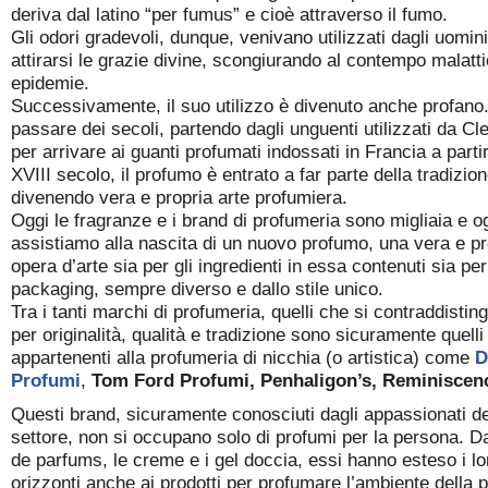
deriva dal latino “per fumus” e cioè attraverso il fumo.
Gli odori gradevoli, dunque, venivano utilizzati dagli uomin
attirarsi le grazie divine, scongiurando al contempo malatt
epidemie.
Successivamente, il suo utilizzo è divenuto anche profano.
passare dei secoli, partendo dagli unguenti utilizzati da Cl
per arrivare ai guanti profumati indossati in Francia a parti
XVIII secolo, il profumo è entrato a far parte della tradizion
divenendo vera e propria arte profumiera.
Oggi le fragranze e i brand di profumeria sono migliaia e o
assistiamo alla nascita di un nuovo profumo, una vera e pr
opera d’arte sia per gli ingredienti in essa contenuti sia per 
packaging, sempre diverso e dallo stile unico.
Tra i tanti marchi di profumeria, quelli che si contraddisti
per originalità, qualità e tradizione sono sicuramente quelli
appartenenti alla profumeria di nicchia (o artistica) come
D
Profumi
,
Tom Ford Profumi, Penhaligon’s, Reminiscen
Questi brand, sicuramente conosciuti dagli appassionati de
settore, non si occupano solo di profumi per la persona. D
de parfums, le creme e i gel doccia, essi hanno esteso i lo
orizzonti anche ai prodotti per profumare l’ambiente della p