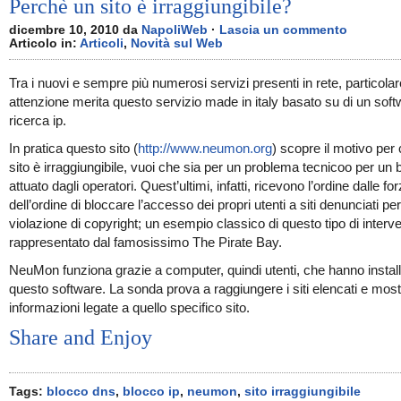
Perchè un sito è irraggiungibile?
dicembre 10, 2010 da
NapoliWeb
·
Lascia un commento
Articolo in:
Articoli
,
Novità sul Web
Tra i nuovi e sempre più numerosi servizi presenti in rete, particolar
attenzione merita questo servizio made in italy basato su di un soft
ricerca ip.
In pratica questo sito (
http://www.neumon.org
) scopre il motivo per 
sito è irraggiungibile, vuoi che sia per un problema tecnicoo per un 
attuato dagli operatori. Quest’ultimi, infatti, ricevono l’ordine dalle fo
dell’ordine di bloccare l’accesso dei propri utenti a siti denunciati per
violazione di copyright; un esempio classico di questo tipo di interv
rappresentato dal famosissimo The Pirate Bay.
NeuMon funziona grazie a computer, quindi utenti, che hanno instal
questo software. La sonda prova a raggiungere i siti elencati e most
informazioni legate a quello specifico sito.
Share and Enjoy
Tags:
blocco dns
,
blocco ip
,
neumon
,
sito irraggiungibile