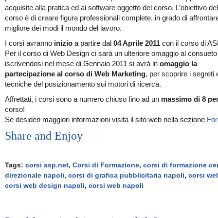
acquisite alla pratica ed ai software oggetto del corso. L’obiettivo d
corso è di creare figura professionali complete, in grado di affrontar
migliore dei modi il mondo del lavoro.
I corsi avranno
inizio
a partire dal
04 Aprile 2011
con il corso di A
Per il corso di Web Design ci sarà un ulteriore omaggio al consueto
iscrivendosi nel mese di Gennaio 2011 si avrà in
omaggio la
partecipazione al corso di Web Marketing
, per scoprire i segreti 
tecniche del posizionamento sui motori di ricerca.
Affrettati, i corsi sono a numero chiuso fino ad un
massimo di 8 pe
corso!
Se desideri maggiori informazioni visita il sito web nella sezione
Fo
Share and Enjoy
Tags:
corsi asp.net
,
Corsi di Formazione
,
corsi di formazione ce
direzionale napoli
,
corsi di grafica pubblicitaria napoli
,
corsi we
corsi web design napoli
,
corsi web napoli