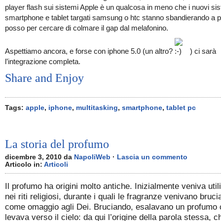
player flash sui sistemi Apple è un qualcosa in meno che i nuovi si
smartphone e tablet targati samsung o htc stanno sbandierando a p
posso per cercare di colmare il gap dal melafonino.
Aspettiamo ancora, e forse con iphone 5.0 (un altro?
) ci sarà
l’integrazione completa.
Share and Enjoy
Tags:
apple
,
iphone
,
multitasking
,
smartphone
,
tablet pc
La storia del profumo
dicembre 3, 2010 da
NapoliWeb
·
Lascia un commento
Articolo in:
Articoli
Il profumo ha origini molto antiche. Inizialmente veniva util
nei riti religiosi, durante i quali le fragranze venivano bruci
come omaggio agli Dei. Bruciando, esalavano un profumo 
levava verso il cielo: da qui l’origine della parola stessa, c