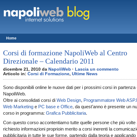
Solo un altro blog targato WordPress
Home
Corsi di formazione NapoliWeb al Centro
Direzionale – Calendario 2011
dicembre 21, 2010 da
NapoliWeb
·
Lascia un commento
Articolo in:
Corsi di Formazione
,
Ultime News
Sono disponibili online le nuove dati per i prossimi corsi in partenza 
NapoliWeb.
Oltre ai consolidati corsi di
Web Design
,
Programmatore Web ASP
Web Marketing
e
PC base e Office
, da quest’anno è presente un n
corso in programma:
Grafica Pubblicitaria
.
Con questo corso accontentiamo tutte quelle persone che più volt
richiesto informazioni proprioin merito a corsi inerenti la comunicaz
pubblicitaria in tutte le sue forme, partendo dalla teoria e applicando